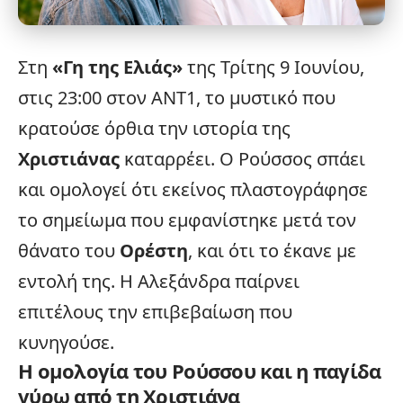
Στη
«Γη της Ελιάς»
της Τρίτης 9 Ιουνίου,
στις 23:00 στον
ANT1
, το μυστικό που
κρατούσε όρθια την ιστορία της
Χριστιάνας
καταρρέει. Ο Ρούσσος σπάει
και ομολογεί ότι εκείνος πλαστογράφησε
το σημείωμα που εμφανίστηκε μετά τον
θάνατο του
Ορέστη
, και ότι το έκανε με
εντολή της. Η Αλεξάνδρα παίρνει
επιτέλους την επιβεβαίωση που
κυνηγούσε.
Η ομολογία του Ρούσσου και η παγίδα
γύρω από τη Χριστιάνα