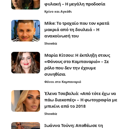
φυλακή – Η μεγάλη προδοσία
Κρίνο και Αγκάθι
Mike: Το τροχαίο που τον κρατά
μακριά από τη δουλειά – Η
ανακοίνωσή του
Showbiz
Μαρία Κίτσου: Η έκπληξη στους
«Φόνους στο Καμπαναριό» – Σε
ρόλο που δεν την έχουμε
συνηθίσει
Φόνοι στο Καμπαναριό
Έλενα Τσαβαλιά: «Από τότε έχω να
πάω διακοπές» – Η φωτογραφία με
μπικίνι από το 2018
Showbiz
Ιωάννα Τούνη: Αποθέωσε τη