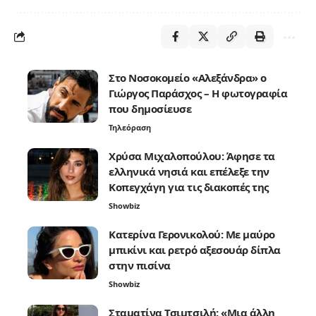
Στο Νοσοκομείο «Αλεξάνδρα» ο
Γιώργος Παράσχος – Η φωτογραφία
που δημοσίευσε
Τηλεόραση
Χρύσα Μιχαλοπούλου: Άφησε τα
ελληνικά νησιά και επέλεξε την
Κοπεγχάγη για τις διακοπές της
Showbiz
Κατερίνα Γερονικολού: Με μαύρο
μπικίνι και ρετρό αξεσουάρ δίπλα
στην πισίνα
Showbiz
Σταματίνα Τσιμτσιλή: «Μια άλλη