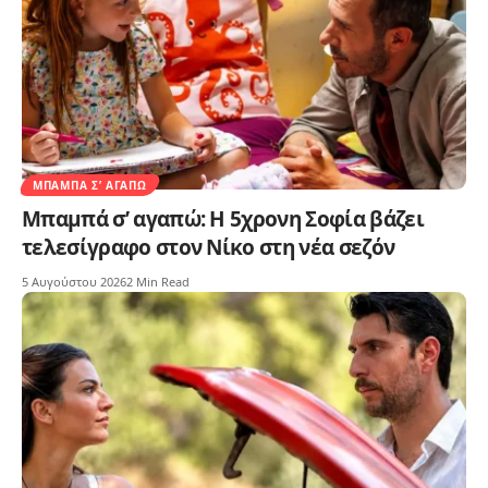
ΜΠΑΜΠΆ Σ’ ΑΓΑΠΏ
Μπαμπά σ’ αγαπώ: Η 5χρονη Σοφία βάζει
τελεσίγραφο στον Νίκο στη νέα σεζόν
5 Αυγούστου 2026
2 Min Read