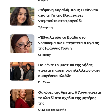
Στέφανη Χαραλάμπους: Η «Άννα»
από τη Γη της Ελιάς κάνει
ντεμπούτο στο τραγούδι
Τηλεόραση
«Έβγαλα όλο το βράδυ στο
νοσοκομείο»: Η περιπέτεια υγείας
της Ιωάννας Τούνη
Celebrity
Για Σένα: Το μυστικό της Λήδας
γίνεται η αρχή των εξελίξεων στην
οικογένεια Ηλιάδη
Για Σένα
Οι κόρες της Αρετής: Η Άννα γίνεται
το κλειδί στο σχέδιο της μητέρας
της
Οι Κόρες της Αρετής