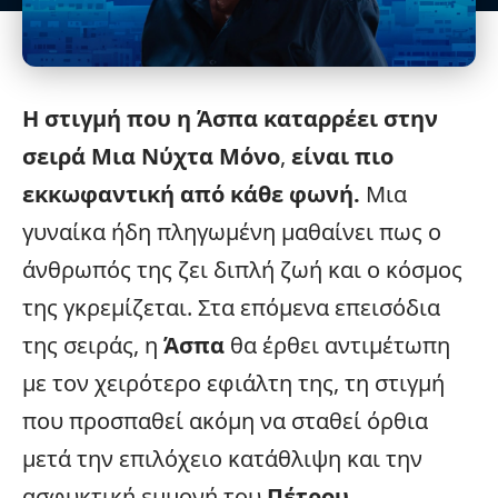
Η στιγμή που η Άσπα καταρρέει στην
σειρά
Μια Νύχτα Μόνο
,
είναι πιο
εκκωφαντική από κάθε φωνή.
Μια
γυναίκα
ήδη πληγωμένη μαθαίνει πως ο
άνθρωπός της ζει διπλή ζωή και ο κόσμος
της γκρεμίζεται. Στα επόμενα επεισόδια
της σειράς, η
Άσπα
θα έρθει αντιμέτωπη
με τον χειρότερο εφιάλτη της, τη στιγμή
που προσπαθεί ακόμη να σταθεί όρθια
μετά την επιλόχειο κατάθλιψη και την
ασφυκτική εμμονή του
Πέτρου