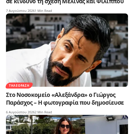
σε κίνδυνο τη σχέση Μελίνας και Φίλιππου
7 Αυγούστου 2026
1 Min Read
ΤΗΛΕΌΡΑΣΗ
Στο Νοσοκομείο «Αλεξάνδρα» ο Γιώργος
Παράσχος – Η φωτογραφία που δημοσίευσε
6 Αυγούστου 2026
2 Min Read