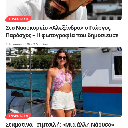
ΤΗΛΕΌΡΑΣΗ
Στο Νοσοκομείο «Αλεξάνδρα» ο Γιώργος
Παράσχος – Η φωτογραφία που δημοσίευσε
6 Αυγούστου 2026
2 Min Read
ΤΗΛΕΌΡΑΣΗ
Σταματίνα Τσιμτσιλή: «Μια άλλη Νάουσα» –