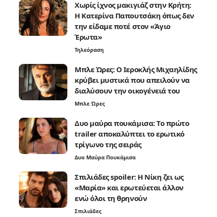
Χωρίς ίχνος μακιγιάζ στην Κρήτη:
Η Κατερίνα Παπουτσάκη όπως δεν
την είδαμε ποτέ στον «Άγιο
Έρωτα»
Τηλεόραση
Μπλε Ώρες: Ο Ιεροκλής Μιχαηλίδης
κρύβει μυστικά που απειλούν να
διαλύσουν την οικογένειά του
Μπλε Ώρες
Δυο μαύρα πουκάμισα: Το πρώτο
trailer αποκαλύπτει το ερωτικό
τρίγωνο της σειράς
Δυο Μαύρα Πουκάμισα
Σπιλιάδες spoiler: Η Νίκη ζει ως
«Μαρία» και ερωτεύεται άλλον
ενώ όλοι τη θρηνούν
Σπιλιάδες