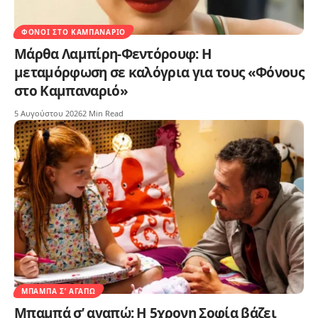
ΦΌΝΟΙ ΣΤΟ ΚΑΜΠΑΝΑΡΙΌ
Μάρθα Λαμπίρη-Φεντόρουφ: Η
μεταμόρφωση σε καλόγρια για τους «Φόνους
στο Καμπαναριό»
5 Αυγούστου 2026
2 Min Read
ΜΠΑΜΠΆ Σ’ ΑΓΑΠΏ
Μπαμπά σ’ αγαπώ: Η 5χρονη Σοφία βάζει