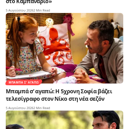
στο Καμπαναριό»
5 Αυγούστου 2026
2 Min Read
ΜΠΑΜΠΆ Σ’ ΑΓΑΠΏ
Μπαμπά σ’ αγαπώ: Η 5χρονη Σοφία βάζει
τελεσίγραφο στον Νίκο στη νέα σεζόν
5 Αυγούστου 2026
2 Min Read