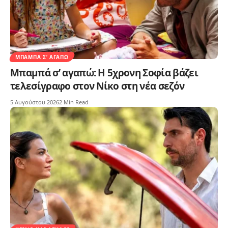
ΜΠΑΜΠΆ Σ’ ΑΓΑΠΏ
Μπαμπά σ’ αγαπώ: Η 5χρονη Σοφία βάζει
τελεσίγραφο στον Νίκο στη νέα σεζόν
5 Αυγούστου 2026
2 Min Read