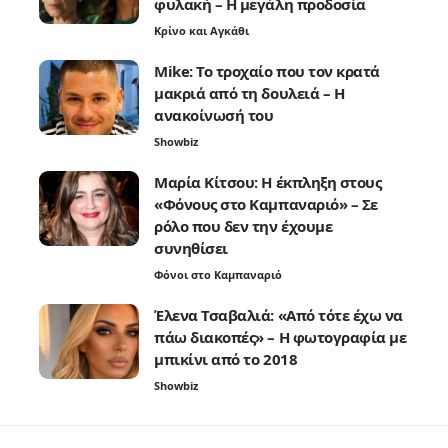
φυλακή – Η μεγάλη προδοσία
Κρίνο και Αγκάθι
Mike: Το τροχαίο που τον κρατά
μακριά από τη δουλειά – Η
ανακοίνωσή του
Showbiz
Μαρία Κίτσου: Η έκπληξη στους
«Φόνους στο Καμπαναριό» – Σε
ρόλο που δεν την έχουμε
συνηθίσει
Φόνοι στο Καμπαναριό
Έλενα Τσαβαλιά: «Από τότε έχω να
πάω διακοπές» – Η φωτογραφία με
μπικίνι από το 2018
Showbiz