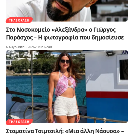
ΤΗΛΕΌΡΑΣΗ
Στο Νοσοκομείο «Αλεξάνδρα» ο Γιώργος
Παράσχος – Η φωτογραφία που δημοσίευσε
6 Αυγούστου 2026
2 Min Read
ΤΗΛΕΌΡΑΣΗ
Σταματίνα Τσιμτσιλή: «Μια άλλη Νάουσα» –