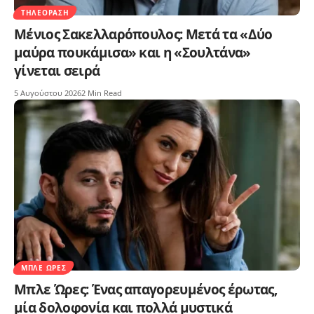
ΤΗΛΕΌΡΑΣΗ
Μένιος Σακελλαρόπουλος: Μετά τα «Δύο
μαύρα πουκάμισα» και η «Σουλτάνα»
γίνεται σειρά
5 Αυγούστου 2026
2 Min Read
ΜΠΛΕ ΏΡΕΣ
Μπλε Ώρες: Ένας απαγορευμένος έρωτας,
μία δολοφονία και πολλά μυστικά