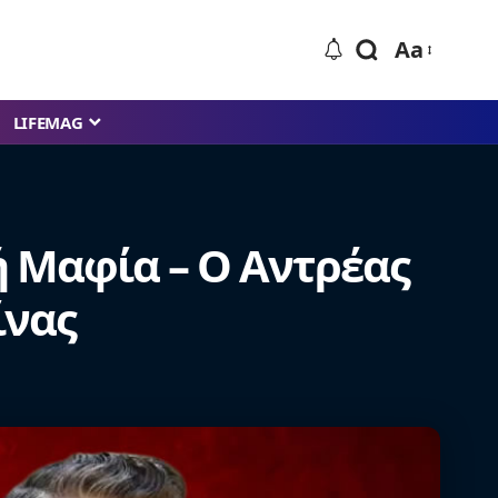
Aa
LIFEMAG
ή Μαφία – Ο Αντρέας
ίνας