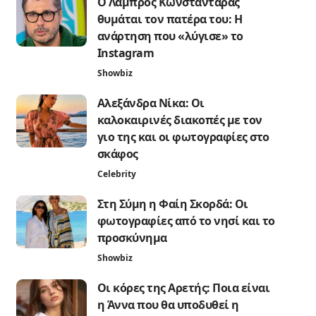
Ο Λάμπρος Κωνσταντάρας
θυμάται τον πατέρα του: Η
ανάρτηση που «λύγισε» το
Instagram
Showbiz
Αλεξάνδρα Νίκα: Οι
καλοκαιρινές διακοπές με τον
γιο της και οι φωτογραφίες στο
σκάφος
Celebrity
Στη Σύμη η Φαίη Σκορδά: Οι
φωτογραφίες από το νησί και το
προσκύνημα
Showbiz
Οι κόρες της Αρετής: Ποια είναι
η Άννα που θα υποδυθεί η