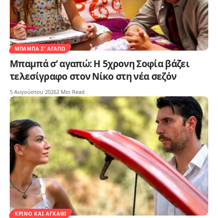
ΜΠΑΜΠΆ Σ’ ΑΓΑΠΏ
Μπαμπά σ’ αγαπώ: Η 5χρονη Σοφία βάζει
τελεσίγραφο στον Νίκο στη νέα σεζόν
5 Αυγούστου 2026
2 Min Read
ΚΡΊΝΟ ΚΑΙ ΑΓΚΆΘΙ