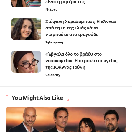
είναι η μητέρα της
Ντέρτι
Στέφανη Χαραλάμπους: Η «Άννα»
από τη Γη της Ελιάς κάνει
ντεμπούτο στο τραγούδι
Τηλεόραση
«Έβγαλα όλο το βράδυ στο
νοσοκομείο»: Η περιπέτεια υγείας
της Ιωάννας Τούνη
Celebrity
You Might Also Like