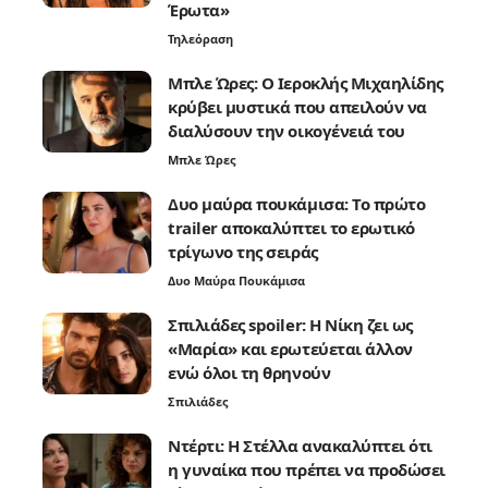
Έρωτα»
Τηλεόραση
Μπλε Ώρες: Ο Ιεροκλής Μιχαηλίδης
κρύβει μυστικά που απειλούν να
διαλύσουν την οικογένειά του
Μπλε Ώρες
Δυο μαύρα πουκάμισα: Το πρώτο
trailer αποκαλύπτει το ερωτικό
τρίγωνο της σειράς
Δυο Μαύρα Πουκάμισα
Σπιλιάδες spoiler: Η Νίκη ζει ως
«Μαρία» και ερωτεύεται άλλον
ενώ όλοι τη θρηνούν
Σπιλιάδες
Ντέρτι: Η Στέλλα ανακαλύπτει ότι
η γυναίκα που πρέπει να προδώσει