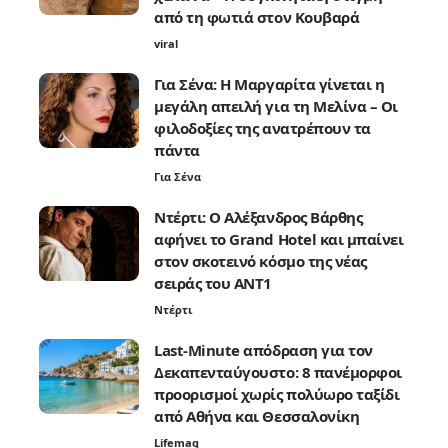
από τη φωτιά στον Κουβαρά
viral
Για Σένα: Η Μαργαρίτα γίνεται η
μεγάλη απειλή για τη Μελίνα – Οι
φιλοδοξίες της ανατρέπουν τα
πάντα
Για Σένα
Ντέρτι: Ο Αλέξανδρος Βάρθης
αφήνει το Grand Hotel και μπαίνει
στον σκοτεινό κόσμο της νέας
σειράς του ANT1
Ντέρτι
Last-Minute απόδραση για τον
Δεκαπενταύγουστο: 8 πανέμορφοι
προορισμοί χωρίς πολύωρο ταξίδι
από Αθήνα και Θεσσαλονίκη
Lifemag