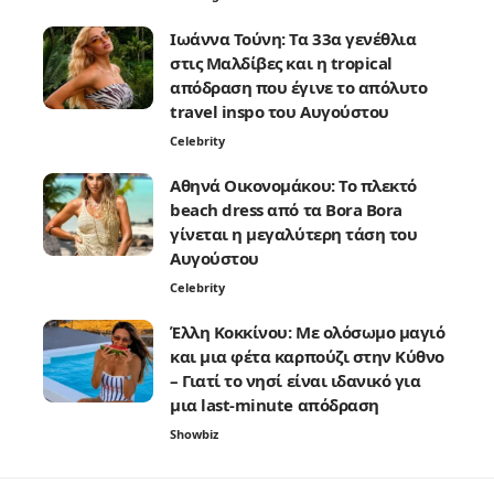
Ιωάννα Τούνη: Τα 33α γενέθλια
στις Μαλδίβες και η tropical
απόδραση που έγινε το απόλυτο
travel inspo του Αυγούστου
Celebrity
Αθηνά Οικονομάκου: Το πλεκτό
beach dress από τα Bora Bora
γίνεται η μεγαλύτερη τάση του
Αυγούστου
Celebrity
Έλλη Κοκκίνου: Με ολόσωμο μαγιό
και μια φέτα καρπούζι στην Κύθνο
– Γιατί το νησί είναι ιδανικό για
μια last-minute απόδραση
Showbiz