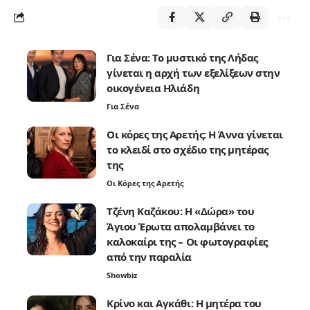
Για Σένα: Το μυστικό της Λήδας
γίνεται η αρχή των εξελίξεων στην
οικογένεια Ηλιάδη
Για Σένα
Οι κόρες της Αρετής: Η Άννα γίνεται
το κλειδί στο σχέδιο της μητέρας
της
Οι Κόρες της Αρετής
Τζένη Καζάκου: Η «Δώρα» του
Άγιου Έρωτα απολαμβάνει το
καλοκαίρι της – Οι φωτογραφίες
από την παραλία
Showbiz
Κρίνο και Αγκάθι: Η μητέρα του