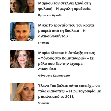
Μάρκου τον στέλνει ξανά στη
φυλακή – Η μεγάλη προδοσία
Κρίνο και Αγκάθι
Mike: Το τροχαίο που τον κρατά
μακριά από τη δουλειά – Η
ανακοίνωσή του
Showbiz
Μαρία Κίτσου: Η έκπληξη στους
«Φόνους στο Καμπαναριό» – Σε
ρόλο που δεν την έχουμε
συνηθίσει
Φόνοι στο Καμπαναριό
Έλενα Τσαβαλιά: «Από τότε έχω να
πάω διακοπές» – Η φωτογραφία με
μπικίνι από το 2018
Showbiz