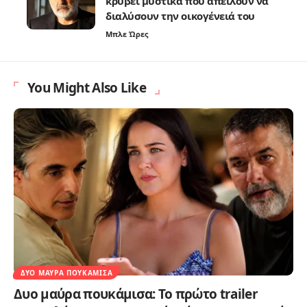
κρύβει μυστικά που απειλούν να
διαλύσουν την οικογένειά του
Μπλε Ώρες
You Might Also Like
ΔΥΟ ΜΑΎΡΑ ΠΟΥΚΆΜΙΣΑ
Δυο μαύρα πουκάμισα: Το πρώτο trailer