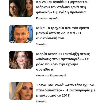
Κρίνο και Αγκάθι: Η μητέρα του
Μάρκου τον στέλνει ξανά στη
φυλακή – Η μεγάλη προδοσία
Κρίνο και Αγκάθι
Mike: Το τροχαίο που τον κρατά
μακριά από τη δουλειά – Η
ανακοίνωσή του
Showbiz
Μαρία Κίτσου: Η έκπληξη στους
«Φόνους στο Καμπαναριό» – Σε
ρόλο που δεν την έχουμε
συνηθίσει
Φόνοι στο Καμπαναριό
Έλενα Τσαβαλιά: «Από τότε έχω να
πάω διακοπές» – Η φωτογραφία με
μπικίνι από το 2018
Showbiz