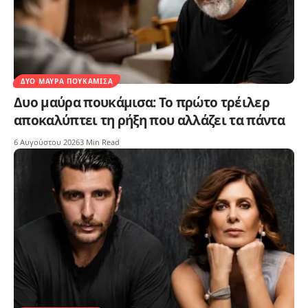
ΔΥΟ ΜΑΎΡΑ ΠΟΥΚΆΜΙΣΑ
Δυο μαύρα πουκάμισα: Το πρώτο τρέιλερ
αποκαλύπτει τη ρήξη που αλλάζει τα πάντα
6 Αυγούστου 2026
3 Min Read