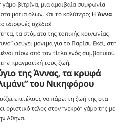
” γάμο-βιτρίνα, μια αμοιβαία συμφωνία
 στα μάτια όλων. Και το καλύτερο; Η
Άννα
ο ιδιοφυές σχέδιο!
ότητα, τα στόματα της τοπικής κοινωνίας
υνο” φεύγει μόνιμα για το Παρίσι. Εκεί, στη
ένοι πίσω από τον τίτλο ενός συμβατικού
 την πραγματική τους ζωή.
ύγιο της Άννας, τα κρυφά
“λιμάνι” του Νικηφόρου
σίζει επιτέλους να πάρει τη ζωή της στα
ει οριστικό τέλος στον “νεκρό” γάμο της με
ην Αθήνα.