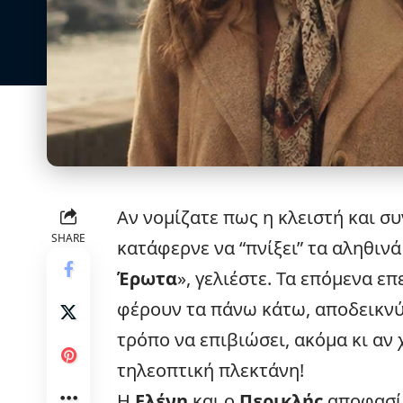
Αν νομίζατε πως η κλειστή και σ
SHARE
κατάφερνε να “πνίξει” τα αληθι
Έρωτα
», γελιέστε. Τα επόμενα ε
φέρουν τα πάνω κάτω, αποδεικνύ
τρόπο να επιβιώσει, ακόμα κι αν 
τηλεοπτική πλεκτάνη!
Η
Ελένη
και ο
Περικλής
αποφασίζ