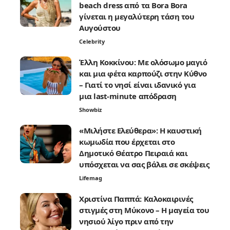
beach dress από τα Bora Bora
γίνεται η μεγαλύτερη τάση του
Αυγούστου
Celebrity
Έλλη Κοκκίνου: Με ολόσωμο μαγιό
και μια φέτα καρπούζι στην Κύθνο
– Γιατί το νησί είναι ιδανικό για
μια last-minute απόδραση
Showbiz
«Μιλήστε Ελεύθερα»: Η καυστική
κωμωδία που έρχεται στο
Δημοτικό Θέατρο Πειραιά και
υπόσχεται να σας βάλει σε σκέψεις
Lifemag
Χριστίνα Παππά: Καλοκαιρινές
στιγμές στη Μύκονο – Η μαγεία του
νησιού λίγο πριν από την