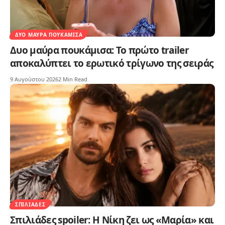
ΔΥΟ ΜΑΎΡΑ ΠΟΥΚΆΜΙΣΑ
Δυο μαύρα πουκάμισα: Το πρώτο trailer
αποκαλύπτει το ερωτικό τρίγωνο της σειράς
9 Αυγούστου 2026
2 Min Read
ΣΠΙΛΙΆΔΕΣ
Σπιλιάδες spoiler: Η Νίκη ζει ως «Μαρία» και