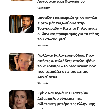
Αυγουστιάτικη Πανσέληνο
Celebrity
Βαγγέλης Κακουριώτης: Οι «Μπλε
Ώρες» μάς ταξιδεύουν στην
Τσαγκαράδα – Γιατί το Πήλιο είναι
ο ιδανικός προορισμός για το τέλος
του καλοκαιριού
Showbiz
Γιολάντα Καλογεροπούλου: Πριν
από τις «Σπιλιάδες» απολαμβάνει
το καλοκαίρι – Το beachwear look
που ταιριάζει στις τάσεις του
Αυγούστου
Showbiz
Κρίνο και Αγκάθι: Η Κατερίνα
Διδασκάλου γίνεται η πιο
αδίστακτη μητέρα της ελληνικής
τηλεόρασης