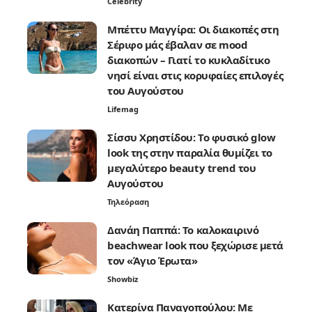
Celebrity
Μπέττυ Μαγγίρα: Οι διακοπές στη
Σέριφο μάς έβαλαν σε mood
διακοπών – Γιατί το κυκλαδίτικο
νησί είναι στις κορυφαίες επιλογές
του Αυγούστου
Lifemag
Σίσσυ Χρηστίδου: Το φυσικό glow
look της στην παραλία θυμίζει το
μεγαλύτερο beauty trend του
Αυγούστου
Τηλεόραση
Δανάη Παππά: Το καλοκαιρινό
beachwear look που ξεχώρισε μετά
τον «Άγιο Έρωτα»
Showbiz
Κατερίνα Παναγοπούλου: Με