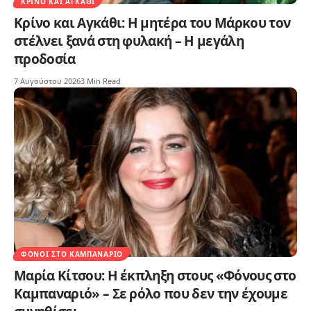
ΚΡΊΝΟ ΚΑΙ ΑΓΚΆΘΙ
Κρίνο και Αγκάθι: Η μητέρα του Μάρκου τον
στέλνει ξανά στη φυλακή – Η μεγάλη
προδοσία
7 Αυγούστου 2026
3 Min Read
ΦΌΝΟΙ ΣΤΟ ΚΑΜΠΑΝΑΡΙΌ
Μαρία Κίτσου: Η έκπληξη στους «Φόνους στο
Καμπαναριό» – Σε ρόλο που δεν την έχουμε