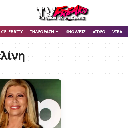
CELEBRITY
ΤΗΛΕΟΡΑΣΗ
SHOWBIZ
VIDEO
VIRAL
ελίνη