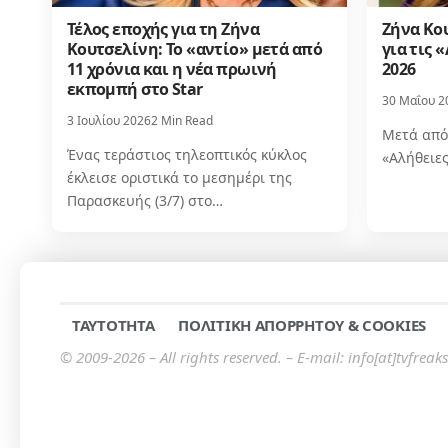
Τέλος εποχής για τη Ζήνα
Ζήνα Κο
Κουτσελίνη: Το «αντίο» μετά από
για τις 
11 χρόνια και η νέα πρωινή
2026
εκπομπή στο Star
30 Μαΐου 2
3 Ιουλίου 2026
2 Min Read
Μετά από 
Ένας τεράστιος τηλεοπτικός κύκλος
«Αλήθειες
έκλεισε οριστικά το μεσημέρι της
Παρασκευής (3/7) στο…
TAYTOTHTA
ΠΟΛΙΤΙΚΗ ΑΠΟΡΡΗΤΟΥ & COOKIES
© 2009-2026 – All rights reserved. – E-mail: info[at]tvfreaks