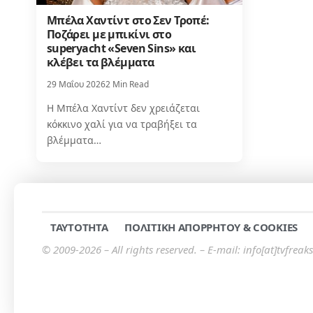
Μπέλα Χαντίντ στο Σεν Τροπέ:
Ποζάρει με μπικίνι στο
superyacht «Seven Sins» και
κλέβει τα βλέμματα
29 Μαΐου 2026
2 Min Read
Η Μπέλα Χαντίντ δεν χρειάζεται
κόκκινο χαλί για να τραβήξει τα
βλέμματα…
TAYTOTHTA
ΠΟΛΙΤΙΚΗ ΑΠΟΡΡΗΤΟΥ & COOKIES
© 2009-2026 – All rights reserved. – E-mail: info[at]tvfreaks