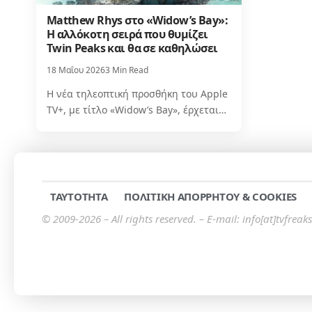
Matthew Rhys στο «Widow’s Bay»:
Η αλλόκοτη σειρά που θυμίζει
Twin Peaks και θα σε καθηλώσει
18 Μαΐου 2026
3 Min Read
Η νέα τηλεοπτική προσθήκη του Apple
TV+, με τίτλο «Widow’s Bay», έρχεται…
TAYTOTHTA
ΠΟΛΙΤΙΚΗ ΑΠΟΡΡΗΤΟΥ & COOKIES
© 2009-2026 – All rights reserved. – E-mail: info[at]tvfreaks