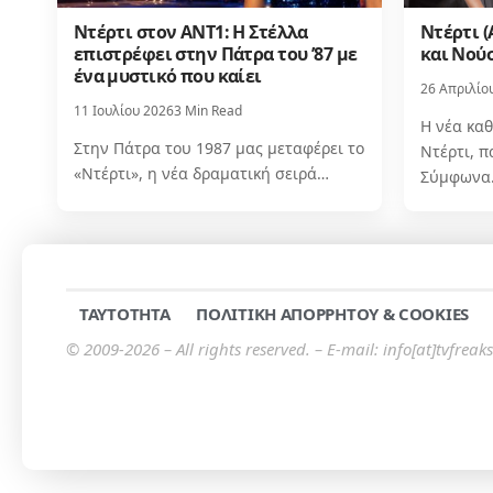
Ντέρτι στον ΑΝΤ1: Η Στέλλα
Ντέρτι (
επιστρέφει στην Πάτρα του ’87 με
και Νούσ
ένα μυστικό που καίει
26 Απριλίο
11 Ιουλίου 2026
3 Min Read
Η νέα καθ
Στην Πάτρα του 1987 μας μεταφέρει το
Ντέρτι, π
«Ντέρτι», η νέα δραματική σειρά…
Σύμφωνα
TAYTOTHTA
ΠΟΛΙΤΙΚΗ ΑΠΟΡΡΗΤΟΥ & COOKIES
© 2009-2026 – All rights reserved. – E-mail: info[at]tvfreaks