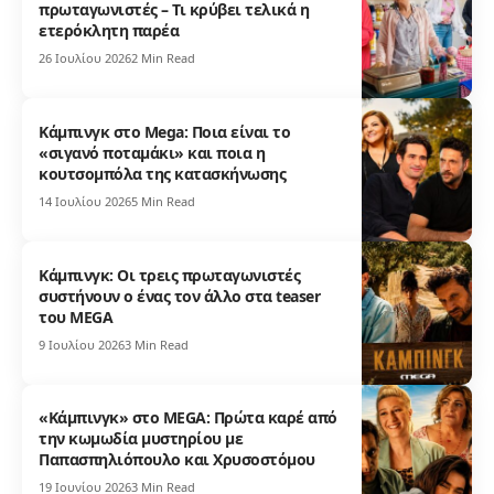
πρωταγωνιστές – Τι κρύβει τελικά η
ετερόκλητη παρέα
26 Ιουλίου 2026
2 Min Read
Κάμπινγκ στο Mega: Ποια είναι το
«σιγανό ποταμάκι» και ποια η
κουτσομπόλα της κατασκήνωσης
14 Ιουλίου 2026
5 Min Read
Κάμπινγκ: Οι τρεις πρωταγωνιστές
συστήνουν ο ένας τον άλλο στα teaser
του MEGA
9 Ιουλίου 2026
3 Min Read
«Κάμπινγκ» στο MEGA: Πρώτα καρέ από
την κωμωδία μυστηρίου με
Παπασπηλιόπουλο και Χρυσοστόμου
19 Ιουνίου 2026
3 Min Read