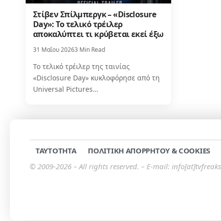
Στίβεν Σπίλμπεργκ – «Disclosure
Day»: Το τελικό τρέιλερ
αποκαλύπτει τι κρύβεται εκεί έξω
31 Μαΐου 2026
3 Min Read
Το τελικό τρέιλερ της ταινίας
«Disclosure Day» κυκλοφόρησε από τη
Universal Pictures…
TAYTOTHTA
ΠΟΛΙΤΙΚΗ ΑΠΟΡΡΗΤΟΥ & COOKIES
© 2009-2026 – All rights reserved. – E-mail: info[at]tvfreaks