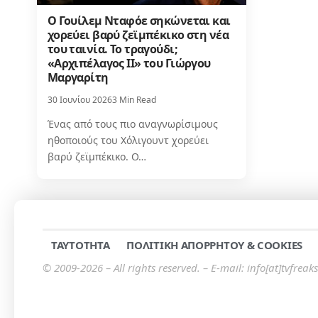
Ο Γουίλεμ Νταφόε σηκώνεται και
χορεύει βαρύ ζεϊμπέκικο στη νέα
του ταινία. Το τραγούδι;
«Αρχιπέλαγος ΙΙ» του Γιώργου
Μαργαρίτη
30 Ιουνίου 2026
3 Min Read
Ένας από τους πιο αναγνωρίσιμους
ηθοποιούς του Χόλιγουντ χορεύει
βαρύ ζεϊμπέκικο. Ο…
TAYTOTHTA
ΠΟΛΙΤΙΚΗ ΑΠΟΡΡΗΤΟΥ & COOKIES
© 2009-2026 – All rights reserved. – E-mail: info[at]tvfreaks