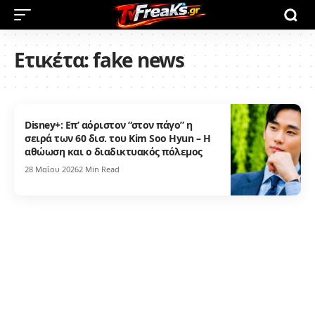
Ετικέτα:
fake news
Disney+: Επ’ αόριστον “στον πάγο” η
σειρά των 60 δισ. του Kim Soo Hyun – Η
αθώωση και ο διαδικτυακός πόλεμος
28 Μαΐου 2026
2 Min Read