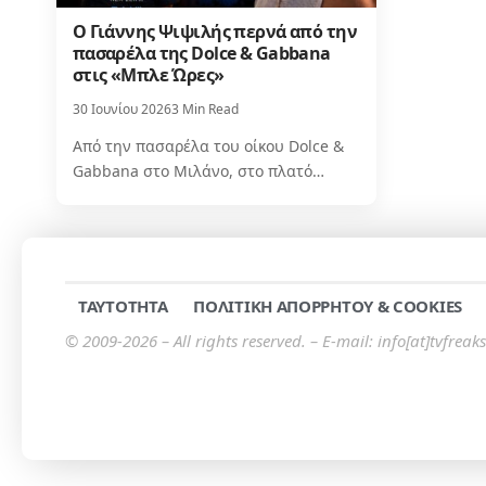
Ο Γιάννης Ψιψιλής περνά από την
πασαρέλα της Dolce & Gabbana
στις «Μπλε Ώρες»
30 Ιουνίου 2026
3 Min Read
Από την πασαρέλα του οίκου Dolce &
Gabbana στο Μιλάνο, στο πλατό…
TAYTOTHTA
ΠΟΛΙΤΙΚΗ ΑΠΟΡΡΗΤΟΥ & COOKIES
© 2009-2026 – All rights reserved. – E-mail: info[at]tvfreaks