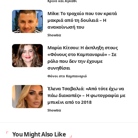
Κρίνο και Αγκάθι
Mike: Το τροχαίο που τον κρατά
μακριά από τη δουλειά – Η
ανακοίνωσή του
Showbiz
Μαρία Κίτσου: Η έκπληξη στους
«Φόνους στο Καμπαναριό» – Σε
ρόλο που δεν την έχουμε
συνηθίσει
Φόνοι στο Καμπαναριό
Έλενα Τσαβαλιά: «Από τότε έχω να
πάω διακοπές» – Η φωτογραφία με
μπικίνι από το 2018
Showbiz
You Might Also Like