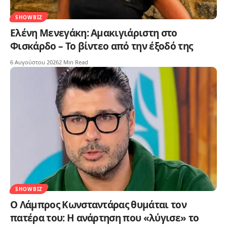
SHOWBIZ
Ελένη Μενεγάκη: Αμακιγιάριστη στο
Φισκάρδο – Το βίντεο από την έξοδό της
6 Αυγούστου 2026
2 Min Read
SHOWBIZ
Ο Λάμπρος Κωνσταντάρας θυμάται τον
πατέρα του: Η ανάρτηση που «λύγισε» το