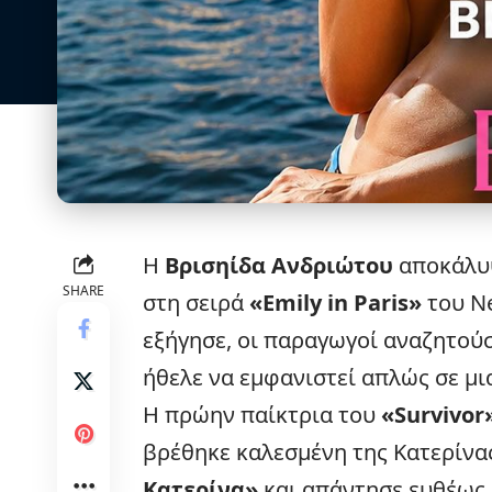
Η
Βρισηίδα Ανδριώτου
αποκάλυψ
SHARE
στη σειρά
«Emily in Paris»
του
Ne
εξήγησε, οι παραγωγοί αναζητούσ
ήθελε να εμφανιστεί απλώς σε μ
Η πρώην παίκτρια του
«Survivor
βρέθηκε καλεσμένη της Κατερίνα
Κατερίνα»
και απάντησε ευθέως 