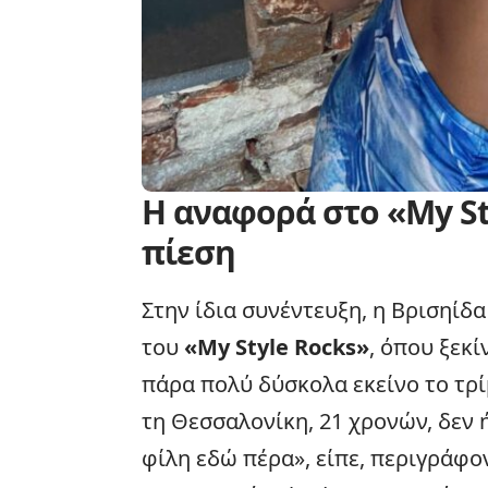
Η αναφορά στο «My St
πίεση
Στην ίδια συνέντευξη, η Βρισηίδ
του
«My Style Rocks»
, όπου ξεκ
πάρα πολύ δύσκολα εκείνο το τρί
τη Θεσσαλονίκη, 21 χρονών, δεν 
φίλη εδώ πέρα», είπε, περιγράφο