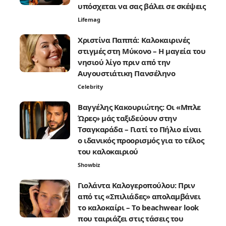
υπόσχεται να σας βάλει σε σκέψεις
Lifemag
Χριστίνα Παππά: Καλοκαιρινές
στιγμές στη Μύκονο – Η μαγεία του
νησιού λίγο πριν από την
Αυγουστιάτικη Πανσέληνο
Celebrity
Βαγγέλης Κακουριώτης: Οι «Μπλε
Ώρες» μάς ταξιδεύουν στην
Τσαγκαράδα – Γιατί το Πήλιο είναι
ο ιδανικός προορισμός για το τέλος
του καλοκαιριού
Showbiz
Γιολάντα Καλογεροπούλου: Πριν
από τις «Σπιλιάδες» απολαμβάνει
το καλοκαίρι – Το beachwear look
που ταιριάζει στις τάσεις του