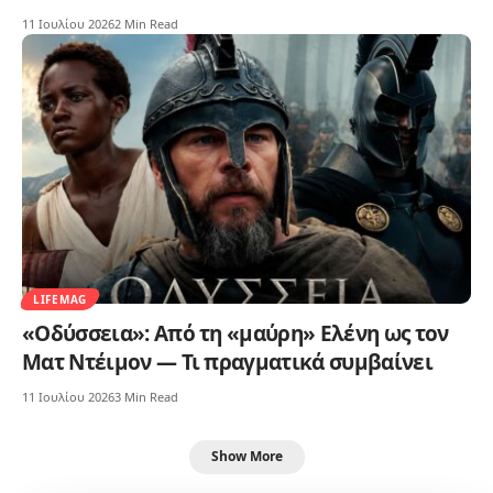
11 Ιουλίου 2026
2 Min Read
LIFEMAG
«Οδύσσεια»: Από τη «μαύρη» Ελένη ως τον
Ματ Ντέιμον — Τι πραγματικά συμβαίνει
11 Ιουλίου 2026
3 Min Read
Show More