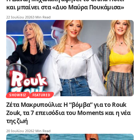
και μπαίνει στα «Δυο Μαύρα Πουκάμισα»
22 Ιουλίου 2026
3 Min Read
SHOWBIZ
FEATURED
Ζέτα Μακρυπούλια: Η “βόμβα” για το Rouk
Zouk, τα 7 επεισόδια του Moments και η νέα
της ζωή
20 Ιουλίου 2026
2 Min Read