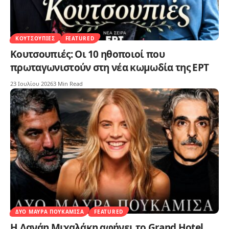
ΚΟΥΤΣΟΥΠΙΈΣ
FEATURED
Κουτσουπιές: Οι 10 ηθοποιοί που
πρωταγωνιστούν στη νέα κωμωδία της ΕΡΤ
23 Ιουλίου 2026
3 Min Read
ΔΥΟ ΜΑΎΡΑ ΠΟΥΚΆΜΙΣΑ
FEATURED
Η Δανάη Μιχαλάκη αφήνει το Grand Hotel