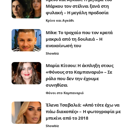
Μάρκου τον στέλνει ξανά στη
φυλακή – Η μεγάλη προδοσία
Κρίνο και Αγκάθι
Mike: Το τροχαίο που τον κρατά
μακριά από τη δουλειά – Η
ανακοίνωσή του
Showbiz
Μαρία Κίτσου: Η έκπληξη στους
«Φόνους στο Καμπαναριό» – Σε
ρόλο που δεν την έχουμε
συνηθίσει
Φόνοι στο Καμπαναριό
Έλενα Τσαβαλιά: «Από τότε έχω να
πάω διακοπές» – Η φωτογραφία με
μπικίνι από το 2018
Showbiz