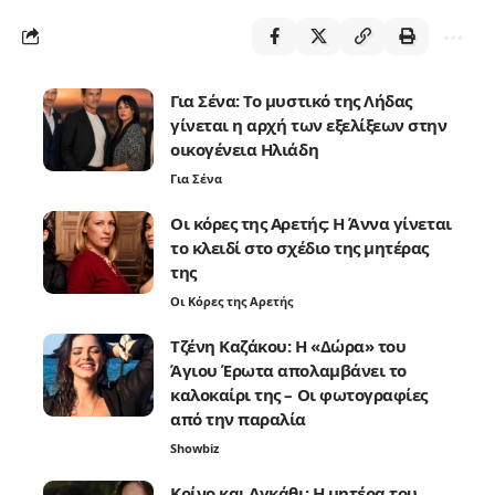
Για Σένα: Το μυστικό της Λήδας
γίνεται η αρχή των εξελίξεων στην
οικογένεια Ηλιάδη
Για Σένα
Οι κόρες της Αρετής: Η Άννα γίνεται
το κλειδί στο σχέδιο της μητέρας
της
Οι Κόρες της Αρετής
Τζένη Καζάκου: Η «Δώρα» του
Άγιου Έρωτα απολαμβάνει το
καλοκαίρι της – Οι φωτογραφίες
από την παραλία
Showbiz
Κρίνο και Αγκάθι: Η μητέρα του