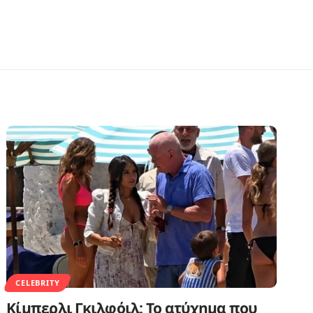
CELEBRITY
Κίμπερλι Γκιλφόιλ: Το ατύχημα που