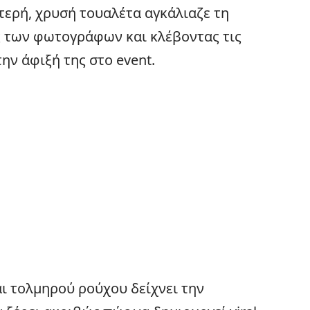
τερή, χρυσή τουαλέτα αγκάλιαζε τη
ς των φωτογράφων και κλέβοντας τις
ην άφιξή της στο event.
ι τολμηρού ρούχου δείχνει την