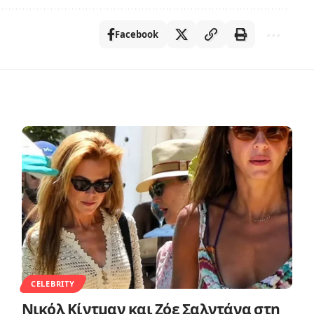
Facebook
CELEBRITY
Νικόλ Κίντμαν και Ζόε Σαλντάνα στη