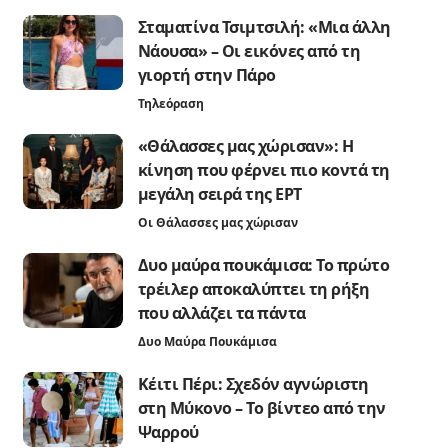
Σταματίνα Τσιμτσιλή: «Μια άλλη
Νάουσα» – Οι εικόνες από τη
γιορτή στην Πάρο
Τηλεόραση
«Θάλασσες μας χώρισαν»: Η
κίνηση που φέρνει πιο κοντά τη
μεγάλη σειρά της ΕΡΤ
Οι Θάλασσες μας χώρισαν
Δυο μαύρα πουκάμισα: Το πρώτο
τρέιλερ αποκαλύπτει τη ρήξη
που αλλάζει τα πάντα
Δυο Μαύρα Πουκάμισα
Κέιτι Πέρι: Σχεδόν αγνώριστη
στη Μύκονο – Το βίντεο από την
Ψαρρού