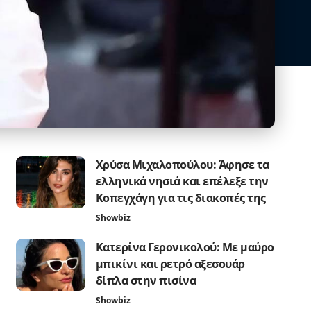
Χρύσα Μιχαλοπούλου: Άφησε τα
ελληνικά νησιά και επέλεξε την
Κοπεγχάγη για τις διακοπές της
Showbiz
Κατερίνα Γερονικολού: Με μαύρο
μπικίνι και ρετρό αξεσουάρ
δίπλα στην πισίνα
Showbiz