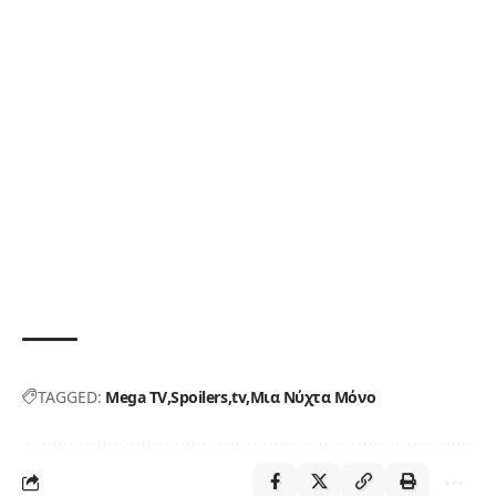
TAGGED:
Mega TV
Spoilers
tv
Μια Νύχτα Μόνο