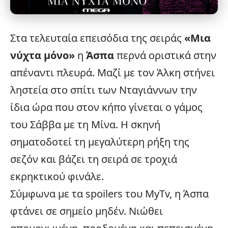
Στα τελευταία επεισόδια της σειράς
«
Μια
νύχτα μόνο
»
η
Άσπα
περνά οριστικά στην
απέναντι πλευρά. Μαζί με τον Άλκη στήνει
ληστεία στο σπίτι των Νταγιάννων την
ίδια ώρα που στον κήπο γίνεται ο γάμος
του Σάββα με τη Μίνα. Η σκηνή
σηματοδοτεί τη μεγαλύτερη ρήξη της
σεζόν και βάζει τη σειρά σε τροχιά
εκρηκτικού φινάλε.
Σύμφωνα με τα spoilers του MyTv, η Άσπα
φτάνει σε σημείο μηδέν. Νιώθει