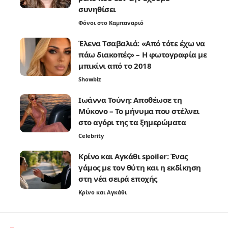
συνηθίσει
Φόνοι στο Καμπαναριό
Έλενα Τσαβαλιά: «Από τότε έχω να
πάω διακοπές» – Η φωτογραφία με
μπικίνι από το 2018
Showbiz
Ιωάννα Τούνη: Αποθέωσε τη
Μύκονο – Το μήνυμα που στέλνει
στο αγόρι της τα ξημερώματα
Celebrity
Κρίνο και Αγκάθι spoiler: Ένας
γάμος με τον θύτη και η εκδίκηση
στη νέα σειρά εποχής
Κρίνο και Αγκάθι